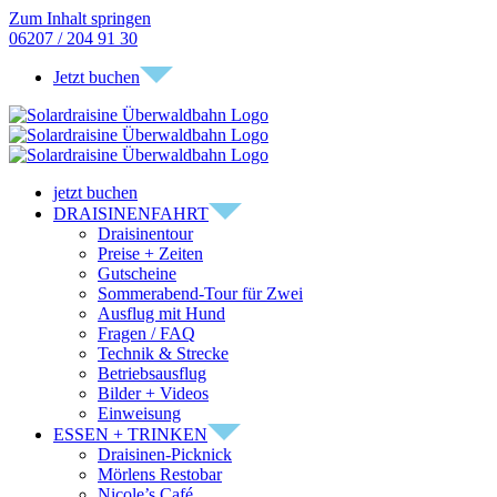
Zum Inhalt springen
06207 / 204 91 30
Jetzt buchen
jetzt buchen
DRAISINENFAHRT
Draisinentour
Preise + Zeiten
Gutscheine
Sommerabend-Tour für Zwei
Ausflug mit Hund
Fragen / FAQ
Technik & Strecke
Betriebsausflug
Bilder + Videos
Einweisung
ESSEN + TRINKEN
Draisinen-Picknick
Mörlens Restobar
Nicole’s Café