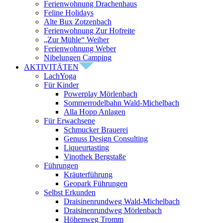
Ferienwohnung Drachenhaus
Feline Holidays
Alte Bux Zotzenbach
Ferienwohnung Zur Hofreite
„Zur Mühle“ Weiher
Ferienwohnung Weber
Nibelungen Camping
AKTIVITÄTEN
LachYoga
Für Kinder
Powerplay Mörlenbach
Sommerrodelbahn Wald-Michelbach
Alla Hopp Anlagen
Für Erwachsene
Schmucker Brauerei
Genuss Design Consulting
Liqueurtasting
Vinothek Bergstaße
Führungen
Kräuterführung
Geopark Führungen
Selbst Erkunden
Draisinenrundweg Wald-Michelbach
Draisinenrundweg Mörlenbach
Höhenweg Tromm