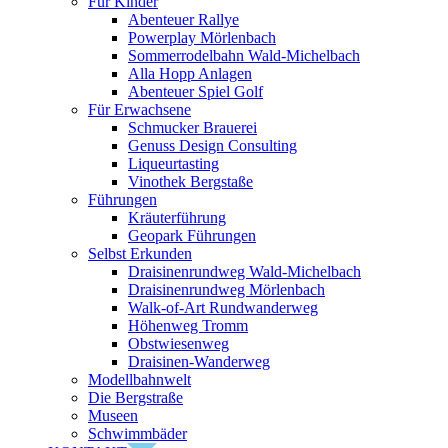
Für Kinder
Abenteuer Rallye
Powerplay Mörlenbach
Sommerrodelbahn Wald-Michelbach
Alla Hopp Anlagen
Abenteuer Spiel Golf
Für Erwachsene
Schmucker Brauerei
Genuss Design Consulting
Liqueurtasting
Vinothek Bergstaße
Führungen
Kräuterführung
Geopark Führungen
Selbst Erkunden
Draisinenrundweg Wald-Michelbach
Draisinenrundweg Mörlenbach
Walk-of-Art Rundwanderweg
Höhenweg Tromm
Obstwiesenweg
Draisinen-Wanderweg
Modellbahnwelt
Die Bergstraße
Museen
Schwimmbäder