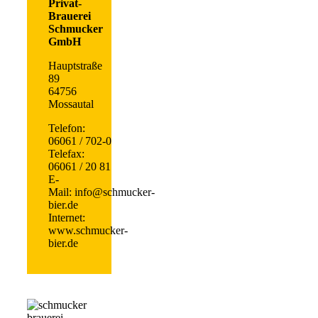
Privat-
Brauerei
Schmucker
GmbH
Hauptstraße
89
64756
Mossautal
Telefon:
06061 / 702-0
Telefax:
06061 / 20 81
E-
Mail: info@schmucker-
bier.de
Internet:
www.schmucker-
bier.de