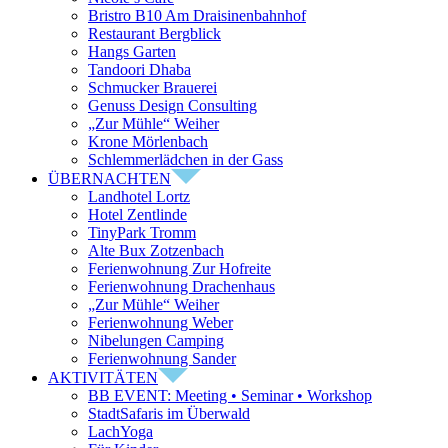
Bristro B10 Am Draisinenbahnhof
Restaurant Bergblick
Hangs Garten
Tandoori Dhaba
Schmucker Brauerei
Genuss Design Consulting
„Zur Mühle“ Weiher
Krone Mörlenbach
Schlemmerlädchen in der Gass
ÜBERNACHTEN
Landhotel Lortz
Hotel Zentlinde
TinyPark Tromm
Alte Bux Zotzenbach
Ferienwohnung Zur Hofreite
Ferienwohnung Drachenhaus
„Zur Mühle“ Weiher
Ferienwohnung Weber
Nibelungen Camping
Ferienwohnung Sander
AKTIVITÄTEN
BB EVENT: Meeting • Seminar • Workshop
StadtSafaris im Überwald
LachYoga