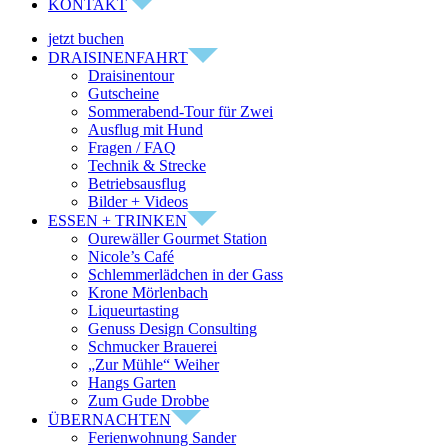
KONTAKT
jetzt buchen
DRAISINENFAHRT
Draisinentour
Gutscheine
Sommerabend-Tour für Zwei
Ausflug mit Hund
Fragen / FAQ
Technik & Strecke
Betriebsausflug
Bilder + Videos
ESSEN + TRINKEN
Ourewäller Gourmet Station
Nicole’s Café
Schlemmerlädchen in der Gass
Krone Mörlenbach
Liqueurtasting
Genuss Design Consulting
Schmucker Brauerei
„Zur Mühle“ Weiher
Hangs Garten
Zum Gude Drobbe
ÜBERNACHTEN
Ferienwohnung Sander