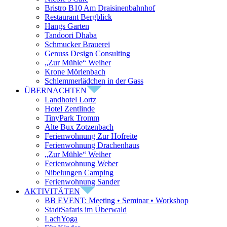
Bristro B10 Am Draisinenbahnhof
Restaurant Bergblick
Hangs Garten
Tandoori Dhaba
Schmucker Brauerei
Genuss Design Consulting
„Zur Mühle“ Weiher
Krone Mörlenbach
Schlemmerlädchen in der Gass
ÜBERNACHTEN
Landhotel Lortz
Hotel Zentlinde
TinyPark Tromm
Alte Bux Zotzenbach
Ferienwohnung Zur Hofreite
Ferienwohnung Drachenhaus
„Zur Mühle“ Weiher
Ferienwohnung Weber
Nibelungen Camping
Ferienwohnung Sander
AKTIVITÄTEN
BB EVENT: Meeting • Seminar • Workshop
StadtSafaris im Überwald
LachYoga