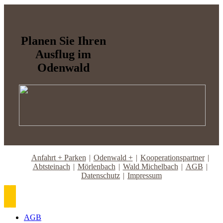
Planen Sie Ihren
Ausflug im
Odenwald
Anfahrt + Parken
Odenwald +
Kooperationspartner
Abtsteinach
Mörlenbach
Wald Michelbach
AGB
Datenschutz
Impressum
AGB