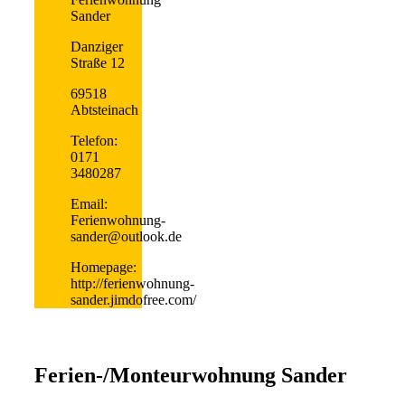
Sander
Danziger
Straße 12
69518
Abtsteinach
Telefon:
0171
3480287
Email:
Ferienwohnung-
sander@outlook.de
Homepage:
http://ferienwohnung-
sander.jimdofree.com/
Ferien-/Monteurwohnung Sander