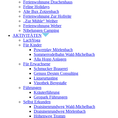
Ferienwohnung Drachenhaus
Feline Holidays
Alte Bux Zotzenbach
Ferienwohnung Zur Hofreite
„Zur Mühle“ Weiher
Ferienwohnung Weber
Nibelungen Camping
AKTIVITÄTEN
LachYoga
Für Kinder
Powerplay Mörlenbach
Sommerrodelbahn Wald-Michelbach
Alla Hopp Anlagen
Für Erwachsene
Schmucker Brauerei
Genuss Design Consulting
Liqueurtasting
Vinothek Bergstaße
Führungen
Kräuterführung
Geopark Führungen
Selbst Erkunden
Draisinenrundweg Wald-Michelbach
Draisinenrundweg Mörlenbach
Höhenweg Tromm