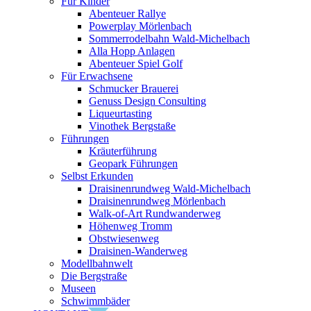
Für Kinder
Abenteuer Rallye
Powerplay Mörlenbach
Sommerrodelbahn Wald-Michelbach
Alla Hopp Anlagen
Abenteuer Spiel Golf
Für Erwachsene
Schmucker Brauerei
Genuss Design Consulting
Liqueurtasting
Vinothek Bergstaße
Führungen
Kräuterführung
Geopark Führungen
Selbst Erkunden
Draisinenrundweg Wald-Michelbach
Draisinenrundweg Mörlenbach
Walk-of-Art Rundwanderweg
Höhenweg Tromm
Obstwiesenweg
Draisinen-Wanderweg
Modellbahnwelt
Die Bergstraße
Museen
Schwimmbäder