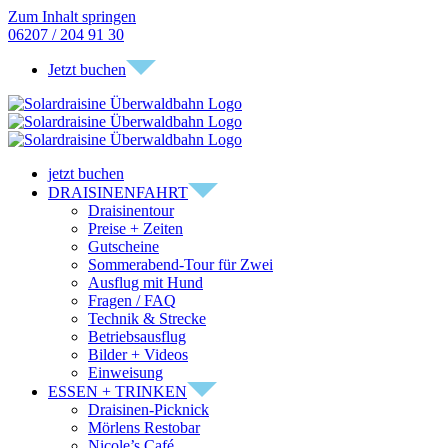
Zum Inhalt springen
06207 / 204 91 30
Jetzt buchen
jetzt buchen
DRAISINENFAHRT
Draisinentour
Preise + Zeiten
Gutscheine
Sommerabend-Tour für Zwei
Ausflug mit Hund
Fragen / FAQ
Technik & Strecke
Betriebsausflug
Bilder + Videos
Einweisung
ESSEN + TRINKEN
Draisinen-Picknick
Mörlens Restobar
Nicole’s Café