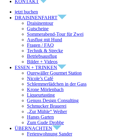
KONTAKT
jetzt buchen
DRAISINENFAHRT
Draisinentour
Gutscheine
Sommerabend-Tour für Zwei
Ausflug mit Hund
Fragen / FAQ
Technik & Strecke
Betriebsausflug
Bilder + Videos
ESSEN + TRINKEN
Ourewäller Gourmet Station
Nicole’s Café
Schlemmerlädchen in der Gass
Krone Mörlenbach
Liqueurtasting
Genuss Design Consulting
Schmucker Brauerei
„Zur Mühle“ Weiher
Hangs Garten
Zum Gude Drobbe
ÜBERNACHTEN
Ferienwohnung Sander