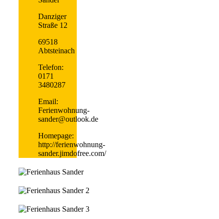
Danziger
Straße 12
69518
Abtsteinach
Telefon:
0171
3480287
Email:
Ferienwohnung-
sander@outlook.de
Homepage:
http://ferienwohnung-
sander.jimdofree.com/