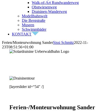
Walk-of-Art Rundwanderweg
Obstwiesenweg
Draisinen-Wanderweg
Modellbahnwelt
Die Bergstraße
Museen
Schwimmbäder
KONTAKT
Ferien/Monteurwohnung Sander
Sissi Schmitz
2022-11-
23T08:51:56+01:00
[layerslider id=“54″ /]
Ferien-/Monteurwohnung Sander